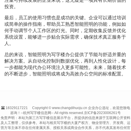
注重可持续发展的企业来说，这无疑是一项具有长期价值的
投资。
最后，员工的使用习惯也是成功的关键。企业可以通过培训
或简单的操作指南，帮助员工熟悉智能照明的功能，例如如
何手动调节个人工作区的灯光。同时，定期收集反馈并优化
系统设置，能够进一步贴合实际需求，确保技术真正服务于
人。
总的来说，智能照明为写字楼办公提供了节能与舒适并重的
解决方案。从自动化控制到数据优化，再到人性化设计，每
一步都能为现代办公环境注入更多可能性。未来，随着技术
的不断进步，智能照明或将成为高效办公空间的标准配置。
18329117221
Copyright © www.changdihuoju.cn 企业办公选址，欢迎您致电
咨询！--杭州写字楼信息网-- All rights reserved.
京ICP备2023006261号
免责声明：本站为第三方写字楼信息展示平台，所提供的信息来源于互联网公开资料
及人工整理，仅供参考。本站与相关写字楼的大厦产权方、物业管理方、开发商、运
营方等主体不存在任何隶属关系、授权关系或商业合作关系，亦不代表其发布任何官