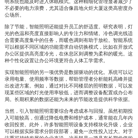
明系统也能及时进入休眠模式。这种精细化管理显著减少了
不必要的电力浪费，尤其适合像昌地火炬大厦这类高密度办
公场所。
除了节能，智能照明还能提升员工的舒适度。研究表明，灯
光的色温和亮度直接影响人的专注力和情绪。冷色调光线适
合需要高度集中的任务，而暖色调则有助于放松。智能系统
可以根据不同区域的功能需求自动切换模式，比如在开放式
办公区提供高亮度冷光，在休息区则调整为柔和的暖光。这
种个性化设置让办公环境更符合人体工学需求。
实现智能照明的另一项优势是数据驱动的优化。系统可以记
录用电量、使用频率等数据，帮助管理者分析能耗高峰并提
出改进方案。例如，通过对比不同楼层的照明数据，可以发
现某些区域的灯光使用率较低，进而调整设备配置或办公布
局。长期积累的数据还能为未来的节能改造提供科学依据。
当然，引入智能照明需要综合考虑成本与回报。虽然初期投
入可能较高，但通过降低电费和维护成本，通常能在几年内
收回投资。此外，许多智能照明设备支持模块化升级，企业
可以根据实际需求分阶段部署，避免一次性投入过大。对于