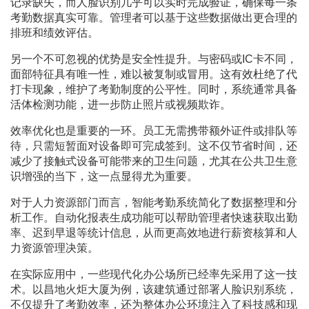
记录缺失，而人脸识别几乎可以实时完成验证，确保每一条
考勤数据真实可靠。管理者可以基于这些数据做出更合理的
排班和绩效评估。
另一个不可忽视的优势是安全性提升。与密码或IC卡不同，
面部特征具有唯一性，难以被复制或冒用。这有效杜绝了代
打卡现象，维护了考勤制度的公平性。同时，系统通常具备
活体检测功能，进一步防止照片或视频欺诈。
效率优化也是重要的一环。员工无需携带额外证件或排队等
待，只需短暂面对设备即可完成签到。这不仅节省时间，还
减少了接触式设备可能带来的卫生问题，尤其在公共卫生意
识增强的当下，这一点显得尤为重要。
对于人力资源部门而言，智能考勤系统简化了数据整理和分
析工作。自动化报表生成功能可以帮助管理者快速获取出勤
率、迟到早退等统计信息，从而更高效地进行薪资核算和人
力资源管理决策。
在实际应用中，一些现代化办公场所已经率先采用了这一技
术。以昌地火炬大厦为例，该建筑通过部署人脸识别系统，
不仅提升了考勤效率，还为整体办公环境注入了科技感和现